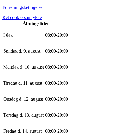
Forretningsbetingelser
Ret cookie-samtykke
Åbningstider
I dag
0
8
:
0
0
-
20
:
0
0
Søndag d. 9. august
0
8
:
0
0
-
20
:
0
0
Mandag d. 10. august
0
8
:
0
0
-
20
:
0
0
Tirsdag d. 11. august
0
8
:
0
0
-
20
:
0
0
Onsdag d. 12. august
0
8
:
0
0
-
20
:
0
0
Torsdag d. 13. august
0
8
:
0
0
-
20
:
0
0
Fredag d. 14. august
0
8
:
0
0
-
20
:
0
0