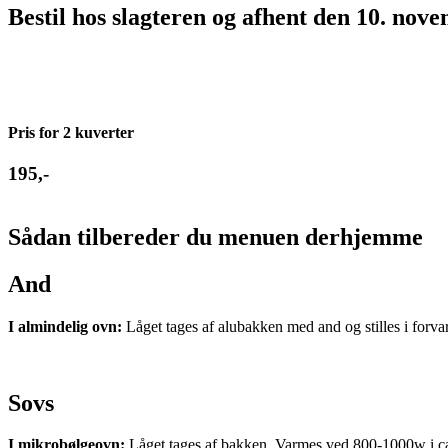
Bestil hos slagteren og afhent den 10. nov
Pris for 2 kuverter
195,-
Sådan tilbereder du menuen derhjemme
And
I almindelig ovn:
Låget tages af alubakken med and og stilles i forva
Sovs
I mikrobølgeovn:
Låget tages af bakken. Varmes ved 800-1000w i ca