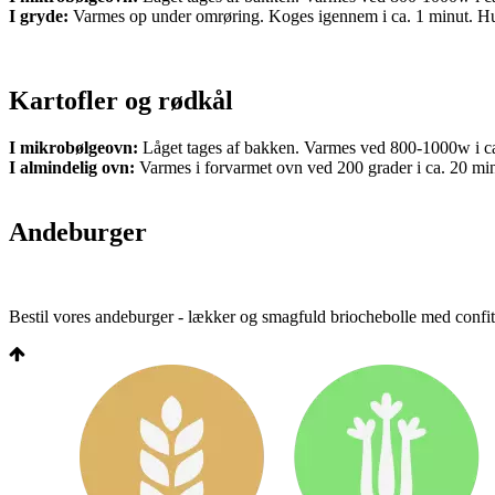
I gryde:
Varmes op under omrøring. Koges igennem i ca. 1 minut. Hus
Kartofler og rødkål
I mikrobølgeovn:
Låget tages af bakken. Varmes ved 800-1000w i ca
I almindelig ovn:
Varmes i forvarmet ovn ved 200 grader i ca. 20 min. 
Andeburger
Bestil vores andeburger - lækker og smagfuld briochebolle med confite