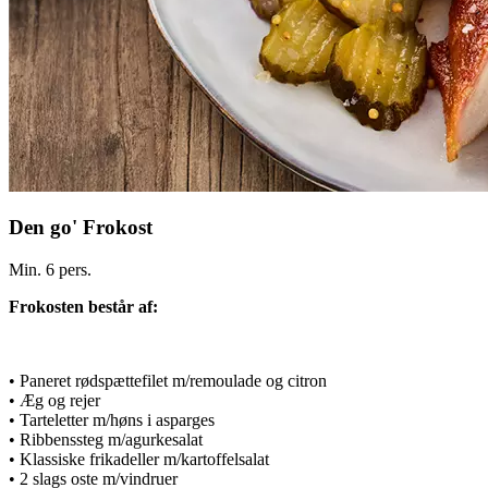
Den go' Frokost
Min. 6 pers.
Frokosten består af:
• Paneret rødspættefilet m/remoulade og citron
• Æg og rejer
• Tarteletter m/høns i asparges
• Ribbenssteg m/agurkesalat
• Klassiske frikadeller m/kartoffelsalat
• 2 slags oste m/vindruer