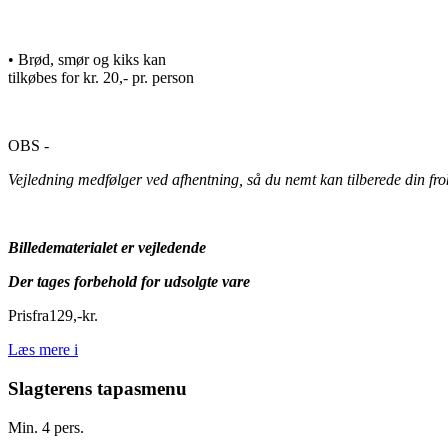
• Brød, smør og kiks kan
tilkøbes for kr. 20,- pr. person
OBS -
Vejledning medfølger ved afhentning, så du nemt kan tilberede din f
Billedematerialet er vejledende
Der tages forbehold for udsolgte vare
Pris
fra
129
,
-
kr.
Læs mere
i
Slagterens tapasmenu
Min. 4 pers.