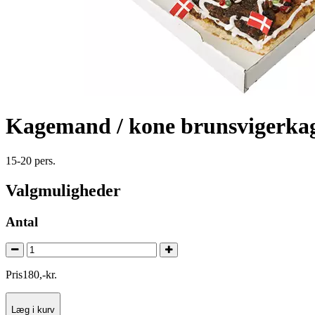
Kagemand / kone brunsvigerka
15-20 pers.
Valgmuligheder
Antal
Pris
180
,
-
kr.
Læg i kurv