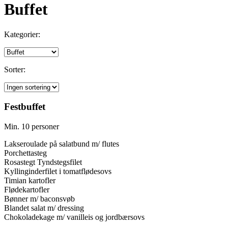
Buffet
Kategorier:
Sorter:
Festbuffet
Min. 10 personer
Lakseroulade på salatbund m/ flutes
Porchettasteg
Rosastegt Tyndstegsfilet
Kyllinginderfilet i tomatflødesovs
Timian kartofler
Flødekartofler
Bønner m/ baconsvøb
Blandet salat m/ dressing
Chokoladekage m/ vanilleis og jordbærsovs