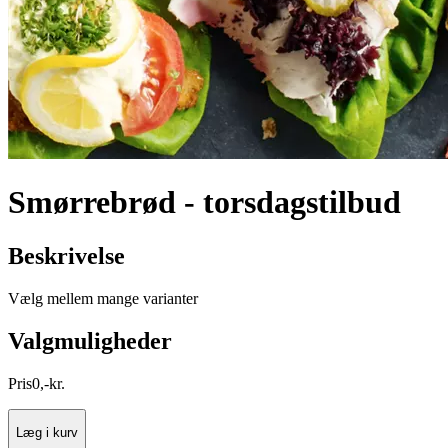
Smørrebrød - torsdagstilbud
Beskrivelse
Vælg mellem mange varianter
Valgmuligheder
Pris
0
,
-
kr.
Læg i kurv