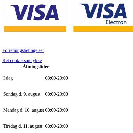
Forretningsbetingelser
Ret cookie-samtykke
Åbningstider
I dag
0
8
:
0
0
-
20
:
0
0
Søndag d. 9. august
0
8
:
0
0
-
20
:
0
0
Mandag d. 10. august
0
8
:
0
0
-
20
:
0
0
Tirsdag d. 11. august
0
8
:
0
0
-
20
:
0
0