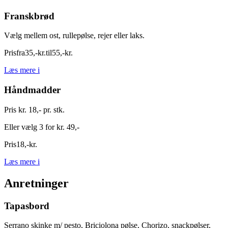
Franskbrød
Vælg mellem ost, rullepølse, rejer eller laks.
Pris
fra
35
,
-
kr.
til
55
,
-
kr.
Læs mere
i
Håndmadder
Pris kr. 18,- pr. stk.
Eller vælg 3 for kr. 49,-
Pris
18
,
-
kr.
Læs mere
i
Anretninger
Tapasbord
Serrano skinke m/ pesto, Briciolona pølse, Chorizo, snackpølser,