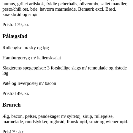
humus, grillet artiskok, fyldte peberballs, olivenmix, saltet mandler,
pesto/chili ost, brie, havtorn marmelade. Bemærk excl. Brød,
knækbrød og smør
Pris
fra
179
,
-
kr.
Pålægsfad
Rullepølse m/ sky og løg
Hamburgerryg m/ italiensksalat
Slagterens spegepølser: 3 forskellige slags m/ remoulade og ristede
løg
Paté og leverpostej m/ bacon
Pris
fra
149
,
-
kr.
Brunch
Æg, bacon, pølser, pandekager m/ syltetøj, sirup, rullepølse,
marmelade, rundstykker, rugbrød, franskbrød, smør og wienerbrød.
Pris
179
,
-
kr.