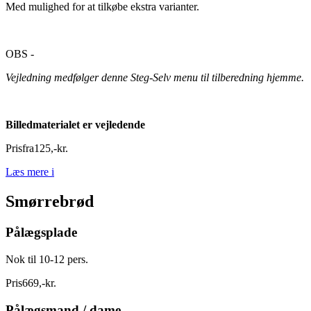
Med mulighed for at tilkøbe ekstra varianter.
OBS -
Vejledning medfølger denne Steg-Selv menu til tilberedning hjemme.
Billedmaterialet er vejledende
Pris
fra
125
,
-
kr.
Læs mere
i
Smørrebrød
Pålægsplade
Nok til 10-12 pers.
Pris
669
,
-
kr.
Pålægsmand / dame