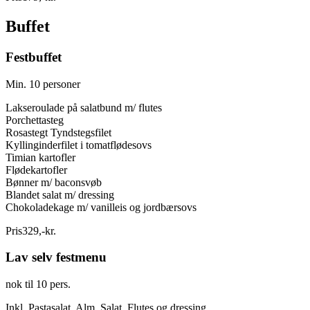
Buffet
Festbuffet
Min. 10 personer
Lakseroulade på salatbund m/ flutes
Porchettasteg
Rosastegt Tyndstegsfilet
Kyllinginderfilet i tomatflødesovs
Timian kartofler
Flødekartofler
Bønner m/ baconsvøb
Blandet salat m/ dressing
Chokoladekage m/ vanilleis og jordbærsovs
Pris
329
,
-
kr.
Lav selv festmenu
nok til 10 pers.
Inkl. Pastasalat, Alm. Salat, Flutes og dressing