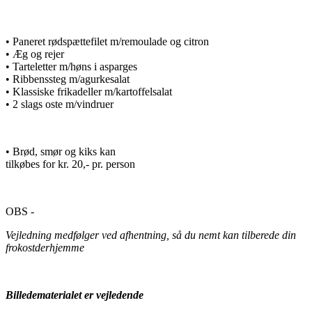
• Paneret rødspættefilet m/remoulade og citron
• Æg og rejer
• Tarteletter m/høns i asparges
• Ribbenssteg m/agurkesalat
• Klassiske frikadeller m/kartoffelsalat
• 2 slags oste m/vindruer
• Brød, smør og kiks kan
tilkøbes for kr. 20,- pr. person
OBS -
Vejledning medfølger ved afhentning, så du nemt kan tilberede din
frokostderhjemme
Billedematerialet er vejledende