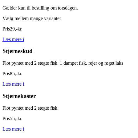
Gælder kun til bestilling om torsdagen.
Vælg mellem mange varianter
Pris
29
,
-
kr.
Læs mere
i
Stjerneskud
Flot pyntet med 2 stegte fisk, 1 dampet fisk, rejer og røget laks
Pris
85
,
-
kr.
Læs mere
i
Stjernekaster
Flot pyntet med 2 stegte fisk.
Pris
55
,
-
kr.
Læs mere
i