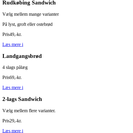
Rudkøbing Sandwich
Vælg mellem mange varianter
På lyst, groft eller ostebrød
Pris
49
,
-
kr.
Læs mere
i
Landgangsbrød
4 slags pålæg
Pris
69
,
-
kr.
Læs mere
i
2-lags Sandwich
Vælg mellem flere varianter.
Pris
29
,
-
kr.
Læs mere
i