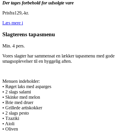
Der tages forbehold for udsolgte vare
Pris
fra
129
,
-
kr.
Læs mere
i
Slagterens tapasmenu
Min. 4 pers.
Vores slagter har sammensat en lækker tapasmenu med gode
smagsoplevelser til en hyggelig aften.
Menuen indeholder:
• Røget laks med asparges
• 2 slags salami
• Skinke med melon
• Brie med druer
• Grillede artiskokker
• 2 slags pesto
• Tzaziki
• Aioli
• Oliven