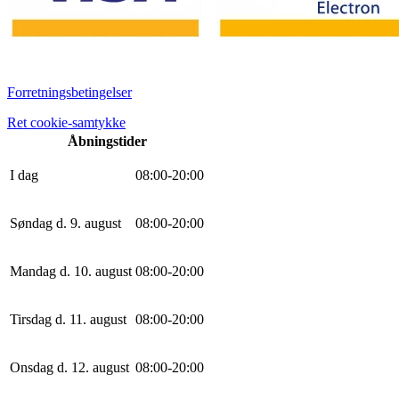
Forretningsbetingelser
Ret cookie-samtykke
Åbningstider
I dag
0
8
:
0
0
-
20
:
0
0
Søndag d. 9. august
0
8
:
0
0
-
20
:
0
0
Mandag d. 10. august
0
8
:
0
0
-
20
:
0
0
Tirsdag d. 11. august
0
8
:
0
0
-
20
:
0
0
Onsdag d. 12. august
0
8
:
0
0
-
20
:
0
0