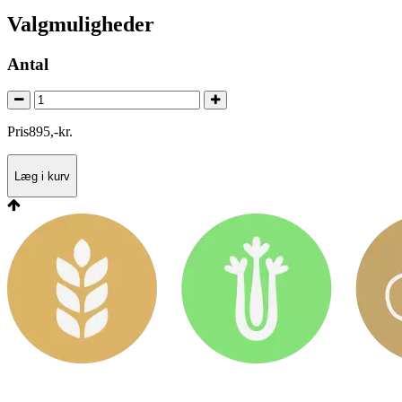
Valgmuligheder
Antal
Pris
895
,
-
kr.
Læg i kurv