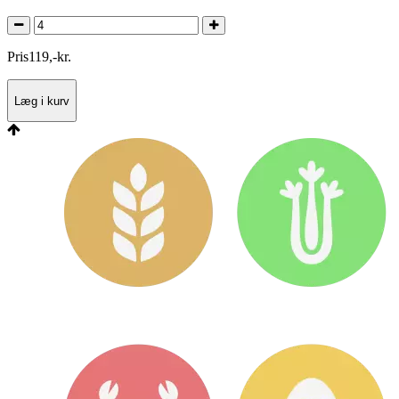
Pris
119
,
-
kr.
Læg i kurv