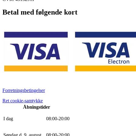
Betal med følgende kort
Forretningsbetingelser
Ret cookie-samtykke
Åbningstider
I dag
0
8
:
0
0
-
20
:
0
0
Søndag d. 9. august
0
8
:
0
0
-
20
:
0
0