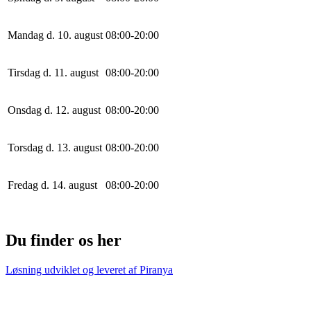
Mandag d. 10. august
0
8
:
0
0
-
20
:
0
0
Tirsdag d. 11. august
0
8
:
0
0
-
20
:
0
0
Onsdag d. 12. august
0
8
:
0
0
-
20
:
0
0
Torsdag d. 13. august
0
8
:
0
0
-
20
:
0
0
Fredag d. 14. august
0
8
:
0
0
-
20
:
0
0
Du finder os her
Løsning udviklet og leveret af
Piranya